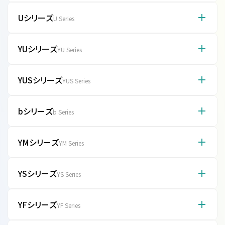
Uシリーズ
ヤマハのフラッグシップモデル。コンサートグランドと同等の最高級
U Series
ハンマーや弦を採用し、熟練の職人が一台ずつ丁寧に調整。アップ
ライトの枠を超えた、圧倒的なダイナミクスと深い表現力を備えた
YUシリーズ
YUシリーズの前身。ヤマハを支えたスタンダードシリーズ。シンプル
逸品。
YU Series
で堅牢な造りは中古市場でも高評価。基本性能を求める層に根強
い人気。
YUSシリーズ
ヤマハの「世界標準」を担うスタンダード。安定した音程と耐久性が
YUS Series
特徴。ピアノ教室から一般家庭まで幅広く愛用され、明るく素直な
ヤマハらしい音が楽しめる。
機種
カラー
ペダル数
高さ
bシリーズ
現行の高級ライン。コンサートグランドの設計思想を継承し、豊か
b Series
な響きと繊細なタッチを実現。特に上級モデルのYUS5は表現力を
アメリカン
重視する方に最適なモデル。
機種
カラー
ペダル数
高さ
U5
ウォールナ
3本
131cm
YMシリーズ
コストを抑えたエントリーシリーズ。ヤマハの品質基準をクリアし、
YM Series
ット
コンパクトかつ低価格を実現。電子ピアノからの買い替えや、省ス
YU1
黒
3本
121cm
ペースでの設置を望む初心者向け。
機種
カラー
ペダル数
高さ
U7
チーク
3本
131cm
YSシリーズ
機能最小限のシンプルでリーズナブルなモデル。背が低いコンパク
YS Series
アメリカン
ト設計で、設置スペースが限られた部屋に最適。初めてピアノを習
YUS1
黒
3本
121cm
YU1Wn
ウォールナ
3本
121cm
U3H
黒
3本
131cm
う子供に人気。
機種
カラー
ペダル数
高さ
ット
YFシリーズ
現代の住宅に合わせたモダンデザイン。高さを抑え、圧迫感のない
YF Series
YUS1SG
黒
3本
121cm
U1H
黒
3本
121cm
スタイリッシュな外観。コンパクトながら練習用として十分な性能。
b113SD
黒
3本
113cm
YU10
黒
3本
121cm