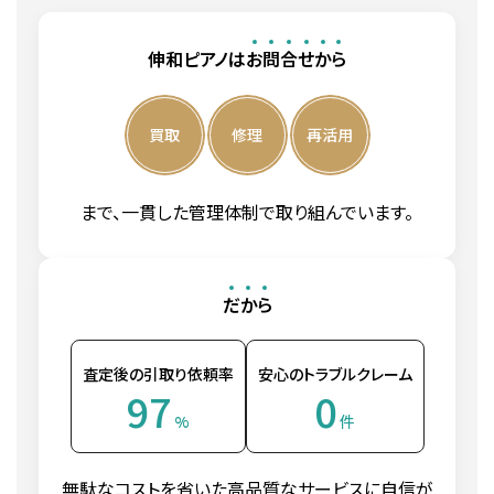
YU33
黒
3本
131cm
UX10Bic
バーチ
3本
121cm
アメリカン
W106B
マホガニー
3本
131cm
SX101RWnc
ウォールナ
3本
121cm
YU5
黒
3本
131cm
伸和ピアノは
お
問
合
せ
か
ら
UX100
黒
3本
121cm
ット
W106BB
バーチ
3本
131cm
アメリカン
アメリカン
アメリカン
YU5Wn
ウォールナ
3本
131cm
買取
修理
再活用
W106BM
マホガニー
3本
131cm
UX100wn
ウォールナ
3本
121cm
SX101Wnc
ウォールナ
3本
121cm
ット
ット
ット
ローズウッ
YU50
黒
3本
131cm
W107B
3本
131cm
まで、一貫した管理体制で取り組んでいます。
ド
アメリカン
UX100Wnc
ウォールナ
3本
121cm
アメリカン
ット
ローズウッ
YU50Wn
ウォールナ
3本
131cm
W107BR
3本
131cm
ド
ット
だ
か
ら
UX100Bic
バーチ
3本
121cm
W107BT
チーク
3本
131cm
アメリカン
UX30Bl
黒
3本
131cm
YU50Wnc
ウォールナ
3本
131cm
査定後の引取り依頼率
安心のトラブルクレーム
W108B
サペリ
3本
121cm
ット
97
0
UX30A
黒
3本
131cm
%
件
W108BS
サペリ
3本
121cm
YU50Mhc
マホガニー
3本
131cm
アメリカン
UX30Wn
ウォールナ
3本
131cm
W109B
チーク
3本
121cm
無駄なコストを省いた高品質なサービスに自信が