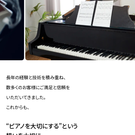
ット
アメリカン
W100Wnc
ウォールナ
3本
111cm
ット
アメリカン
W100MC
3本
111cm
チェリー
アメリカン
W100MW
ウォールナ
3本
111cm
ット
長年の経験と技術を積み重ね、
W100MO
オーク
3本
111cm
数多くのお客様にご満足と信頼を
いただいてきました。
アメリカン
W201
ウォールナ
3本
131cm
これからも、
ット
アメリカン
“ピアノを大切にする”という
W201B
ウォールナ
3本
131cm