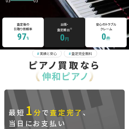
03
03
査定後の
出張・
安心のトラブル
引取り依頼率
※
クレーム
査定搬出
97
0
0
%
件
円
実績と安心
査定完全無料
#
#
ピアノ買取なら
1
最短
分
で
査定完了
､
当日にお支払い