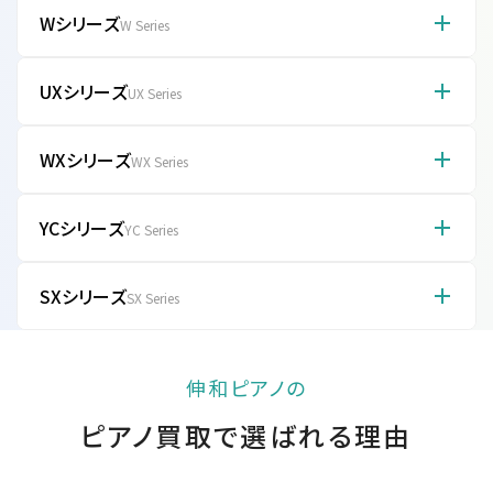
機種
カラー
ペダル数
高さ
YUS1SH
黒
3本
121cm
U1M
黒
3本
121cm
Wシリーズ
「インテリアピアノ」として、優雅な外観が特徴。温かみのある木目
W Series
b121SD
黒
3本
121cm
アメリカン
調、優美な猫脚など、家具としての美しさを追求しつつ、ヤマハの確
機種
カラー
ペダル数
高さ
YM5
黒
3本
121cm
YU10Wn
ウォールナ
3本
121cm
アメリカン
かな演奏性能を両立。
U1A
黒
3本
121cm
ット
YUS1Wn
ウォールナ
3本
121cm
UXシリーズ
「Wood」の名の通り、高級木材を外装に使用したシリーズ。ウォル
UX Series
YS10
黒
3本
121cm
YM5S
黒
3本
121cm
ット
ナットやマホガニーなど美しい木目が特徴で、希少性と音質の良さ
U10Bl
黒
3本
121cm
アメリカン
から中古市場で高値で取引される人気モデル。
機種
カラー
ペダル数
高さ
YS10SZ
黒
3本
121cm
YM5SC
黒
3本
121cm
YU10Wnc
ウォールナ
3本
121cm
YUS1Mhc
マホガニー
3本
121cm
WXシリーズ
背面の「X支柱」が最大の特徴で、ピアノ全体の剛性が極めて高い
WX Series
U10A
黒
3本
121cm
ット
モデル。弦の張力をしっかり支え、ダイナミックで力強い響きを実
YF101C
チェリー
3本
114cm
YS10SB
黒
3本
121cm
YM5SD
黒
3本
121cm
現。生産終了したが、中古では最高級の扱いを受ける名機。
YUS3
機種
カラー
黒
ペダル数
3本
131cm
高さ
U10Tk
チーク
3本
121cm
YCシリーズ
YU11
黒
3本
121cm
UXシリーズの進化版。X支柱に加え、グランドピアノに近い演奏感
YC Series
アメリカン
YS30
黒
3本
131cm
YM10
黒
3本
121cm
を追求。大譜板を採用し、操作性と音色の表現力が高い。プロの練
YUS3SG
ローズウッ
黒
3本
131cm
YF101W
ウォールナ
3本
114cm
W101
3本
131cm
アメリカン
習用としても愛用。
機種
カラー
ペダル数
高さ
アメリカン
ド
ット
U10Wn
ウォールナ
3本
121cm
SXシリーズ
YS30SZ
黒
3本
131cm
北米市場向けコンソール（背の低い）タイプ。装飾性が高く、アン
YU11W
ウォールナ
3本
121cm
YM10S
黒
3本
121cm
SX Series
YUS3Mhc
マホガニー
3本
131cm
ット
ティーク家具のような趣がある。国内流通は少ないため希少だが、
ット
YUS
黒
3本
121cm
ローズウッ
YF101C-
W101B
3本
131cm
チェリー
3本
114cm
個性的なデザインを好む層に人気。
機種
カラー
ペダル数
高さ
YS30SB
黒
3本
131cm
YM10SXGZ
黒
3本
121cm
ド
SB
アメリカン
アメリカン
独自技術「A.R.E.」で木材を熟成させ、長年弾き込まれたような深
YU3
黒
3本
131cm
UX
黒
3本
131cm
YUS3Wn
ウォールナ
3本
131cm
U10Wnc
ウォールナ
3本
121cm
伸和ピアノの
みのある音を実現。職人による手打ちハンマーなどを経て、温かく
アメリカン
YM11
黒
3本
121cm
アメリカン
ット
アメリカン
ット
力強い響きを追求したプレミアムシリーズ。
YF101W-
WX1AWn
ウォールナ
3本
121cm
YU3C
黒
3本
131cm
W102
ウォールナ
3本
131cm
YUX
黒
3本
131cm
ウォールナ
3本
114cm
ピアノ買取で選ばれる理由
SB
ット
ット
ット
YM11SZ
黒
3本
121cm
YUS5
黒
3本
131cm
U10Bic
バーチ
3本
121cm
アメリカン
YUA
黒
3本
131cm
機種
カラー
ペダル数
高さ
アメリカン
YU3Wn
ウォールナ
3本
131cm
アメリカン