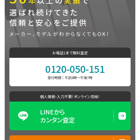
年
以上の
実績
で
アメリカン
選ばれ続けてきた
W202Wn
ウォールナ
3本
132cm
信頼と安心をご提供
ット
メーカー、モデルがわからなくてもOK!
アメリカン
W301Wn
ウォールナ
3本
131cm
ット
お電話1本で無料査定
W302Sa
サペリ
3本
131cm
0120-050-151
アメリカン
受付時間｜午前8時〜午後7時
W303Wn
ウォールナ
3本
131cm
ット
個人情報・入力不要！オンライン完結！
アメリカン
W311Wnc
ウォールナ
3本
131cm
LINEから
ット
カンタン査定
アメリカン
W500Wn
ウォールナ
3本
132cm