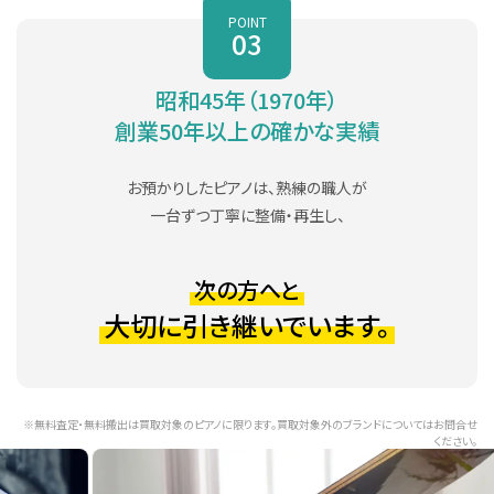
ット
POINT
03
UX50A
黒
3本
131cm
W116BT
バーチ
3本
116cm
ローズウッ
昭和45年（1970年）
UX50Rw
3本
131cm
ド
W116SC
サペリ
3本
116cm
創業50年以上の確かな実績
アメリカン
アメリカン
UX50Wnc
ウォールナ
3本
131cm
W116WT
お預かりしたピアノは、熟練の職人が
ウォールナ
3本
116cm
ット
ット
一台ずつ丁寧に整備・再生し、
UX500
黒
3本
131cm
W116HC
白
3本
116cm
次の方へと
アメリカン
W120BS
サペリ
3本
121cm
大切に引き継いでいます。
UX500Wnc
ウォールナ
3本
131cm
ット
アメリカン
W120BW
ウォールナ
3本
121cm
X
黒
3本
131cm
ット
※無料査定・無料搬出は買取対象のピアノに限ります。買取対象外のブランドについてはお問合せ
ください。
アメリカン
W100Wn
ウォールナ
3本
111cm