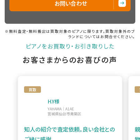
ット
お問い合わせ
アメリカン
W500Wnc
ウォールナ
3本
132cm
ット
※無料査定・無料搬出は買取対象のピアノに限ります。買取対象外のブ
ランドについてはお問合せください。
W1ABic
バーチ
3本
121cm
ピアノをお買取り・お引き取りした
アメリカン
お客さまからのお喜びの声
W1AWn
ウォールナ
3本
121cm
ット
W3ABic
バーチ
3本
131cm
買取
アメリカン
H.Y様
W3AMhc
ウォールナ
3本
131cm
ット
YAHAMA｜A1AE
宮城県仙台市青葉区
アメリカン
知人の紹介で査定依頼。良い会社との
W3AWn
ウォールナ
3本
131cm
ット
ご縁に感謝