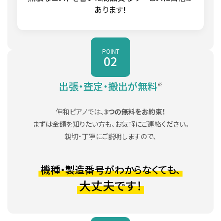
ット
あります！
W109BT
チーク
3本
121cm
アメリカン
UX30Wnc
ウォールナ
3本
131cm
アメリカン
ット
W110BA
ウォールナ
3本
121cm
POINT
02
ット
UX30Bic
バーチ
3本
131cm
W110BB
バーチ
3本
121cm
出張・査定・搬出が無料
※
UX300
黒
3本
131cm
アメリカン
アメリカン
伸和ピアノでは、
3つの無料をお約束！
W110BC
ウォールナ
3本
121cm
UX300Wn
ウォールナ
3本
131cm
ット
まずは金額を知りたい方も、お気軽にご連絡ください。
ット
親切・丁寧にご説明しますので、
アメリカン
アメリカン
W110BD
ウォールナ
3本
121cm
UX300Wnc
ウォールナ
3本
131cm
ット
機種・製造番号がわからなくても、
ット
大丈夫です！
W110BS
サペリ
3本
121cm
UX300Bic
バーチ
3本
131cm
アメリカン
UX50Bl
黒
3本
131cm
W110BW
ウォールナ
3本
121cm