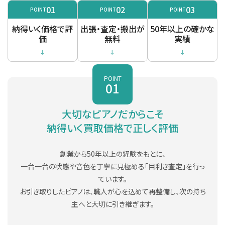
YF101C-
アメリカン
YUS5SG
黒
3本
131cm
U100
黒
3本
121cm
チェリー
3本
114cm
WX1AWnc
ウォールナ
3本
121cm
01
ット
02
03
W102B
ウォールナ
3本
131cm
POINT
POINT
POINT
SG
YM11Wn
ウォールナ
3本
121cm
UX-1
黒
3本
121cm
SX100R
黒
3本
121cm
ット
ット
ット
YUS5Mhc
マホガニー
3本
131cm
納得いく価格で評
アメリカン
出張・査定・搬出が
50年以上の確かな
アメリカン
アメリカン
UX-2
黒
3本
127cm
U100Wn
価
ウォールナ
無料
3本
121cm
実績
YF101W-
SX100Bl
黒
3本
121cm
WX3ABic
バーチ
3本
131cm
YU3Mhc
ウォールナ
3本
131cm
アメリカン
ウォールナ
3本
114cm
アメリカン
ット
SG
ット
W102BW
ウォールナ
3本
131cm
ット
YUS5Wn
ウォールナ
3本
131cm
UX-3
黒
3本
131cm
SX100RBl
黒
3本
121cm
アメリカン
ット
ット
アメリカン
WX3AWn
ウォールナ
3本
131cm
YU30
黒
3本
131cm
POINT
U100Wnc
ウォールナ
3本
121cm
UX-5
黒
3本
131cm
ット
アメリカン
01
W102BS
サペリ
3本
131cm
ット
SX100RWnc
ウォールナ
3本
121cm
YU30CE
黒
3本
131cm
UX10Bl
黒
3本
121cm
ット
アメリカン
W103
チーク
3本
121cm
大切なピアノだからこそ
U100Bic
バーチ
3本
121cm
WX5AWnc
ウォールナ
3本
131cm
アメリカン
ット
納得いく買取価格で正しく評価
UX10A
黒
3本
121cm
アメリカン
YU30Wn
ウォールナ
3本
131cm
W103B
チーク
3本
121cm
U100SA
サペリ
3本
121cm
SX100Wnc
ウォールナ
3本
121cm
ット
ット
ローズウッ
アメリカン
WX102R
3本
131cm
W104
ミンディ
3本
121cm
創業から50年以上の経験をもとに、
ド
UX10Wn
ウォールナ
3本
121cm
アメリカン
一台一台の状態や音色を丁寧に見極める「目利き査定」を行っ
ット
SX101Bl
黒
3本
121cm
YU30Wnc
ウォールナ
3本
131cm
W104B
ミンディ
3本
121cm
ています。
アメリカン
ット
WX106W
ウォールナ
3本
131cm
お引き取りしたピアノは、職人が心を込めて再整備し、次の持ち
アメリカン
SX101R
黒
3本
121cm
W105
オーク
3本
131cm
ット
UX10Wnc
ウォールナ
3本
121cm
主へと大切に引き継ぎます。
YU30Mhc
マホガニー
3本
131cm
ット
SX101RBl
黒
3本
121cm
W106
マホガニー
3本
131cm