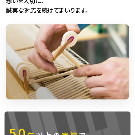
想いを大切に、
ット
誠実な対応を続けてまいります。
アメリカン
W201BW
ウォールナ
3本
131cm
ット
アメリカン
W201Wn
ウォールナ
3本
131cm
ット
アメリカン
W202
ウォールナ
3本
132cm
ット
アメリカン
W202B
ウォールナ
3本
132cm
ット
アメリカン
W202BW
ウォールナ
3本
132cm
50
ット