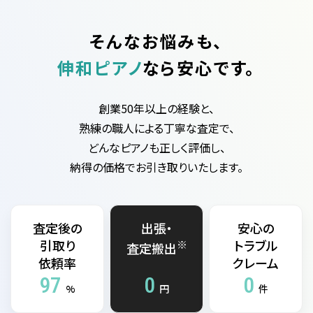
そんなお悩みも、
伸和ピアノ
なら安心です。
創業50年以上の経験と、
熟練の職人による丁寧な査定で、
どんなピアノも正しく評価し、
納得の価格でお引き取りいたします。
査定後の
出張・
安心の
引取り
トラブル
※
査定搬出
依頼率
クレーム
97
0
0
%
円
件