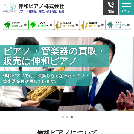
メ
電話
メニュー
ピアノ・管楽器の買取・
販売は伸和ピアノ
伸和ピアノでは、演奏しなくなったピアノ・
管楽器を再活用しています。
伸和ピアノについて