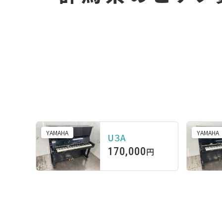
YAMAHA
YAMAHA
U３A
170,000
円