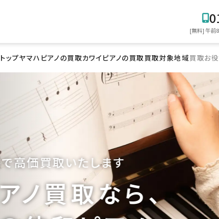
0
[無料] 午前
トップ
ヤマハピアノの買取
カワイピアノの買取
買取対象地域
買取お役
格で
高価買取いたします
アノ買取なら、