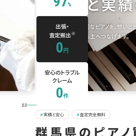
97
信頼と実績
%
出張・
お客さまの大切なピアノを、
想いと
※
査定搬出
丁寧に
次の持ち主へつなげます。
0
円
安心のトラブル
クレーム
0
件
03
03
実績と安心
査定完全無料
#
#
群馬県のピアノ