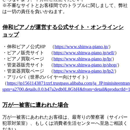
※不審なサイトとお客様間でのトラブルに関しまして、弊社
は一切の責任を負いかねます。
伸和ピアノが運営する公式サイト・オンラインシ
ョップ
・伸和ピアノ公式HP （
https://www.shinwa-piano.jp/
）
・ピアノ販売サイト （
https://www.shinwa-piano.jp/sell/
）
・ピアノ買取ページ （
https://www.shinwa-piano.jp/lp/
）
・管楽器販売サイト （
https://www.shinwa-piano.jp/shop/
）
・管楽器買取ページ （
https://www.shinwa-piano.jp/lp2/
）
・アリババ（世界のバイヤー向けサイト）
（
https://jp1561143871rzrf.trustpass.alibaba.com/ja_JP/minisiteentra
spm=a2700.details.0.0.b47a2edb0L8GbH&from=detail&productId
万が一被害に遭われた場合
万が一被害にあわれたお客様は、最寄りの警察署（サイバー
犯罪対策室）、もしくは消費者生活センターへ至急ご相談く
ださい。